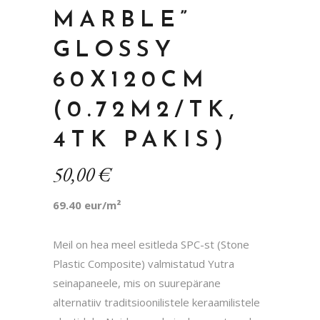
MARBLE”
GLOSSY
60X120CM
(0.72M2/TK,
4TK PAKIS)
50,00
€
69.40 eur/m²
Meil on hea meel esitleda SPC-st (Stone
Plastic Composite) valmistatud Yutra
seinapaneele, mis on suurepärane
alternatiiv traditsioonilistele keraamilistele