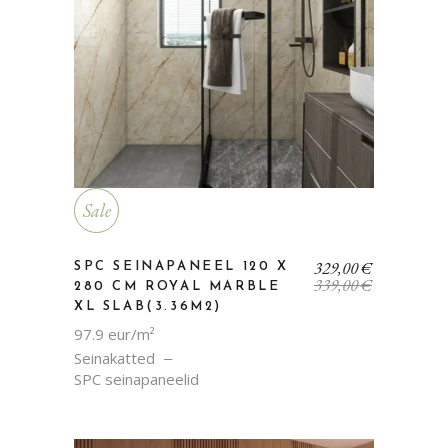
Sale
Algne
Current
329,00
€
SPC SEINAPANEEL 120 X
hind
price
339,00
€
280 CM ROYAL MARBLE
oli:
is:
XL SLAB(3.36M2)
339,00 €.
329,00 €.
97.9 eur/m²
Seinakatted
SPC seinapaneelid