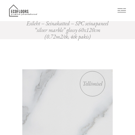
Esileht
Seinakatted
SPC seinapaneel
“silver marble” glossy 60x120cm
(0.72m2/tk, 4tk pakis)
Tellimisel