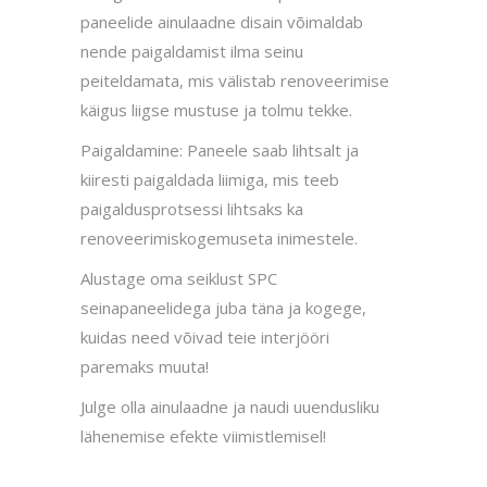
paneelide ainulaadne disain võimaldab
nende paigaldamist ilma seinu
peiteldamata, mis välistab renoveerimise
käigus liigse mustuse ja tolmu tekke.
Paigaldamine: Paneele saab lihtsalt ja
kiiresti paigaldada liimiga, mis teeb
paigaldusprotsessi lihtsaks ka
renoveerimiskogemuseta inimestele.
Alustage oma seiklust SPC
seinapaneelidega juba täna ja kogege,
kuidas need võivad teie interjööri
paremaks muuta!
Julge olla ainulaadne ja naudi uuendusliku
lähenemise efekte viimistlemisel!