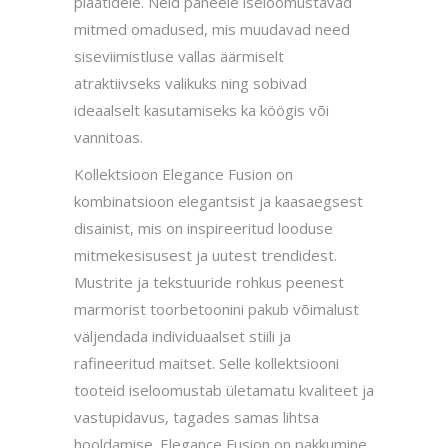
plaatidele. Neid paneele iseloomustavad
mitmed omadused, mis muudavad need
siseviimistluse vallas äärmiselt
atraktiivseks valikuks ning sobivad
ideaalselt kasutamiseks ka köögis või
vannitoas.
Kollektsioon Elegance Fusion on
kombinatsioon elegantsist ja kaasaegsest
disainist, mis on inspireeritud looduse
mitmekesisusest ja uutest trendidest.
Mustrite ja tekstuuride rohkus peenest
marmorist toorbetoonini pakub võimalust
väljendada individuaalset stiili ja
rafineeritud maitset. Selle kollektsiooni
tooteid iseloomustab ületamatu kvaliteet ja
vastupidavus, tagades samas lihtsa
hooldamise. Elegance Fusion on pakkumine