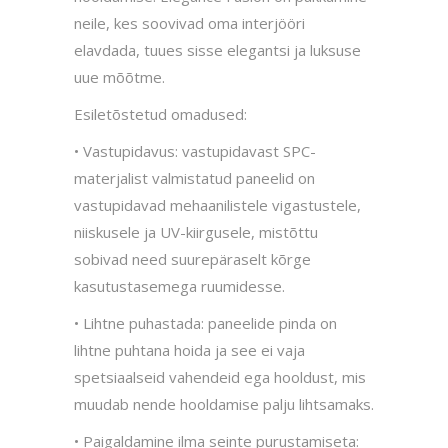
neile, kes soovivad oma interjööri
elavdada, tuues sisse elegantsi ja luksuse
uue mõõtme.
Esiletõstetud omadused:
• Vastupidavus: vastupidavast SPC-
materjalist valmistatud paneelid on
vastupidavad mehaanilistele vigastustele,
niiskusele ja UV-kiirgusele, mistõttu
sobivad need suurepäraselt kõrge
kasutustasemega ruumidesse.
• Lihtne puhastada: paneelide pinda on
lihtne puhtana hoida ja see ei vaja
spetsiaalseid vahendeid ega hooldust, mis
muudab nende hooldamise palju lihtsamaks.
• Paigaldamine ilma seinte purustamiseta: