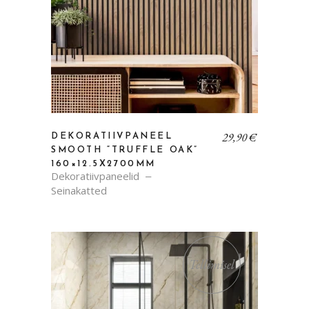
29,90
€
DEKORATIIVPANEEL
SMOOTH “TRUFFLE OAK”
160×12.5X2700MM
Dekoratiivpaneelid
Seinakatted
Tellimisel