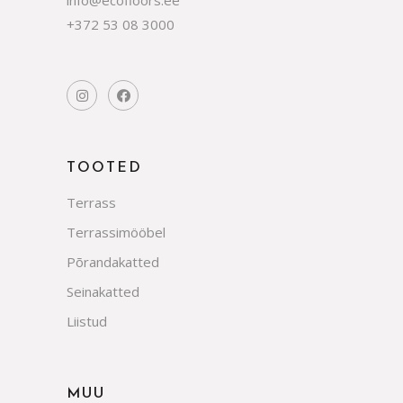
info@ecofloors.ee
+372 53 08 3000
TOOTED
Terrass
Terrassimööbel
Põrandakatted
Seinakatted
Liistud
MUU