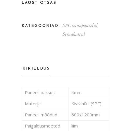
LAOST OTSAS
SPC seinapaneelid
,
KATEGOORIAD:
Seinakatted
KIRJELDUS
Paneeli paksus
4mm
Materjal
Kivivinüül (SPC)
Paneeli mõõdud
600x1200mm
Paigaldusmeetod
liim